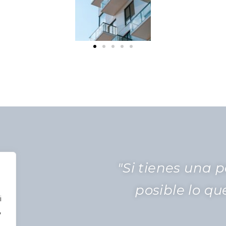
"Si tienes una 
es
posible lo q
i
,