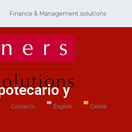
Finance & Management solutions
Focus
Finance &
Management
Partners
Solutions
potecario y
Contacto
English
Català