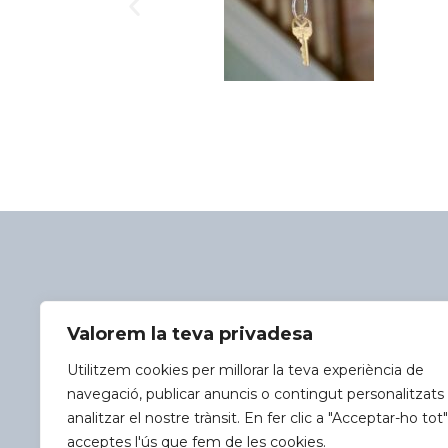
Hablemos
Valorem la teva privadesa
info@focuspartners.
Utilitzem cookies per millorar la teva experiència de
navegació, publicar anuncis o contingut personalitzats 
analitzar el nostre trànsit. En fer clic a "Acceptar-ho tot"
acceptes l'ús que fem de les cookies.