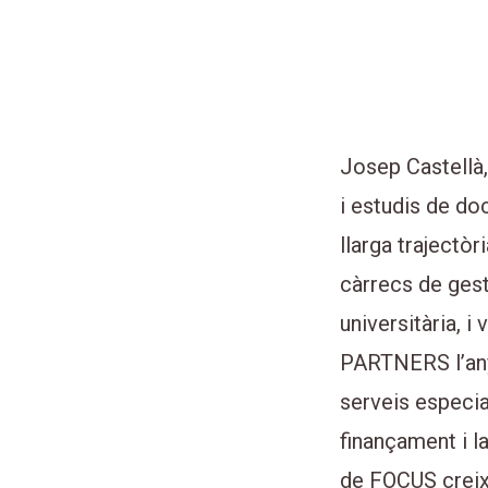
Josep Cas
Josep Castellà
i estudis de doc
llarga trajectòr
càrrecs de gest
universitària, 
PARTNERS l’any
serveis especia
finançament i la
de FOCUS creix